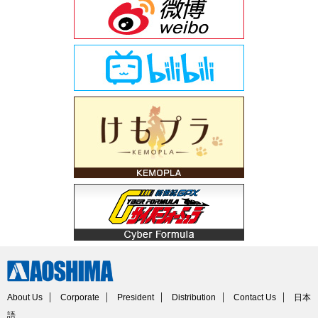
About Us
Corporate
President
Distribution
Contact Us
日本
語