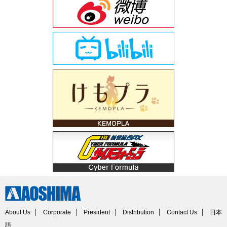
About Us
Corporate
President
Distribution
Contact Us
日本
語