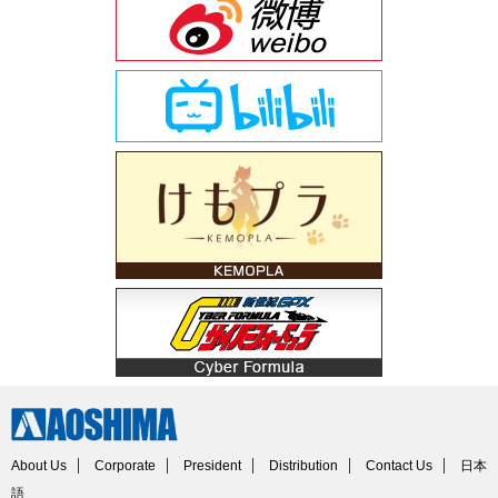
About Us
Corporate
President
Distribution
Contact Us
日本
語