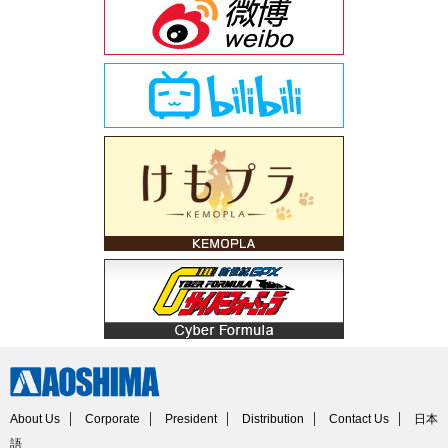
About Us
Corporate
President
Distribution
Contact Us
日本
語