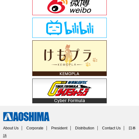
About Us
Corporate
President
Distribution
Contact Us
日本
語